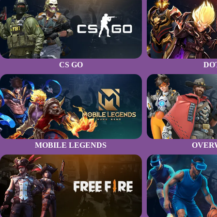
CS GO
DO
MOBILE LEGENDS
OVER