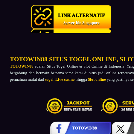
LINK ALTERNATIF
Server Idn Singapore
TOTOWIN88
SITUS TOGEL ONLINE, SLO
TOTOWIN88
adalah Situs Togel Online & Slot Online di Indonesia. Ya
bergabung dan bermain bersama-sama kami di situs judi online terperc
permainan mulai dari
togel
,
Live casino
hingga
Slot online
yang pastinya s
TOTOWIN88