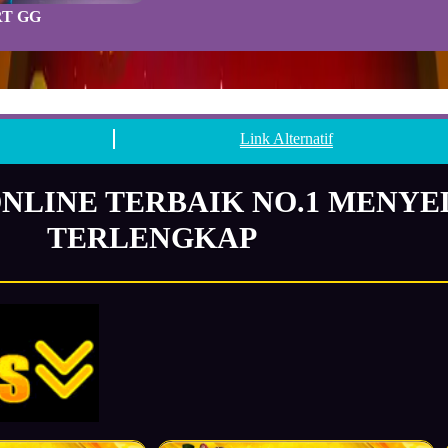
RT GG
Link Alternatif
 ONLINE TERBAIK NO.1 MENY
TERLENGKAP