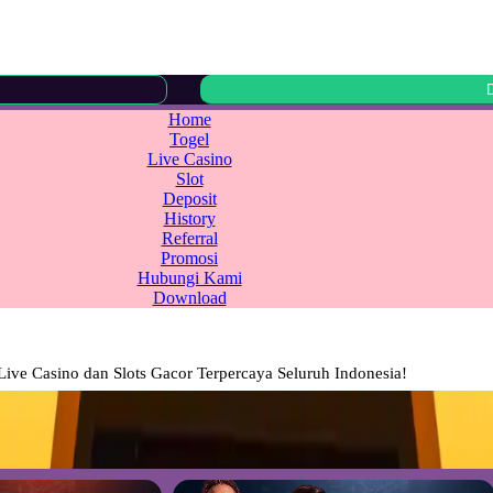
Home
Togel
Live Casino
Slot
Deposit
History
Referral
Promosi
Hubungi Kami
Download
 Gacor Terpercaya Seluruh Indonesia!